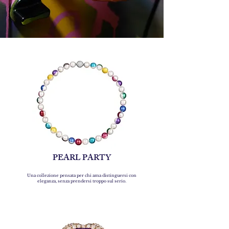
PEARL PARTY
Una collezione pensata per chi ama distinguersi con
eleganza, senza prendersi troppo sul serio.