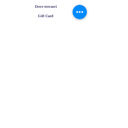
Dove trovarci
Gift Card
Instagram
Press
Faq
Shipping & Returns
Privacy Policy
Cookie Policy
Contatti
Email
:
info@osigem.com
Phone
:
+39 02 875745