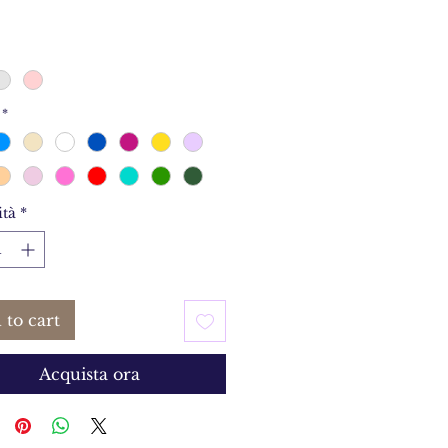
*
tà
*
 to cart
Acquista ora