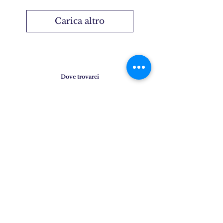
Carica altro
Dove trovarci
Gift Card
Instagram
Press
Faq
Shipping & Returns
Privacy Policy
Cookie Policy
Contatti