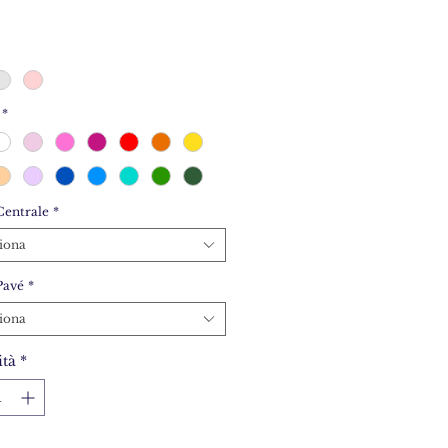
*
Centrale
*
iona
Pavé
*
iona
tà
*