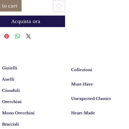
 to cart
Acquista ora
Gioielli
Collezioni
Anelli
Must-Have
Ciondoli
Unexpected Classics
Orecchini
Mono Orecchini
Heart-Made
Bracciali