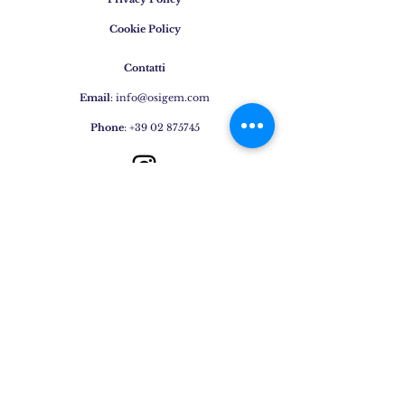
Cookie Policy
Contatti
Email
:
info@osigem.com
Phone
:
+39 02 875745
Iscrivetevi alla nostra
newsletter!
Subscribe Now
Gioielli
Anelli