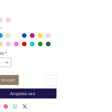
*
tà
*
 to cart
Acquista ora