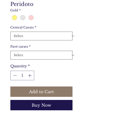
Peridoto
Gold
*
Central Carats
*
Pavé carats
*
Quantity
*
Add to Cart
Buy Now