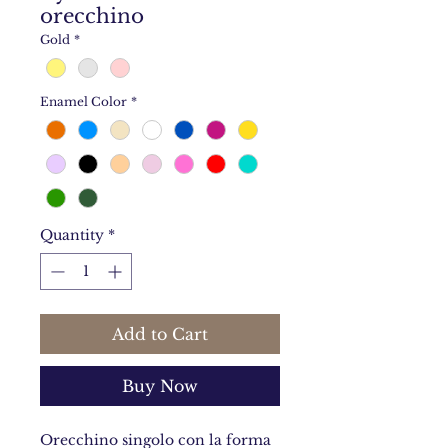
orecchino
Gold
*
Enamel Color
*
Quantity
*
Add to Cart
Buy Now
Orecchino singolo con la forma