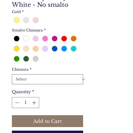
White - No smalto
Gold
*
Smalto Chiusura
*
Chiusura
*
Quantity
*
Add to Cart