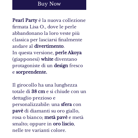
Buy Now
Pearl Party
è la nuova collezione
firmata Lisa O., dove le perle
abbandonano la loro veste più
classica per lasciarsi finalmente
andare al
divertimento
.
In questa versione,
perle Akoya
(giapponesi)
white
diventano
protagoniste di un
design
fresco
e
sorprendente.
Il girocollo ha una lunghezza
totale di
38 cm
e si chiude con un
dettaglio prezioso e
personalizzabile: una
sfera
con
pavè
di diamanti su oro giallo,
rosa o bianco;
metà pavè
e metà
smalto; oppure in
oro liscio
,
nelle tre varianti colore.