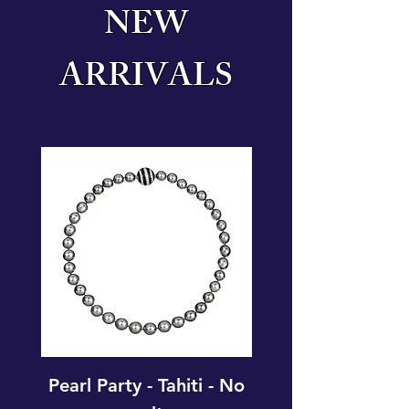
NEW
ARRIVALS
Pearl Party - Tahiti - No
Pearl Party - A