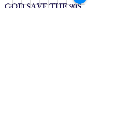
GOD SAVE THE 90S
Bling
by Lisa O. un prezioso
choker
anni 90 con un diamante
che ti porta
avanti nel passato.
A PARTIRE DA 90S ANCHE
DAL PREZZO