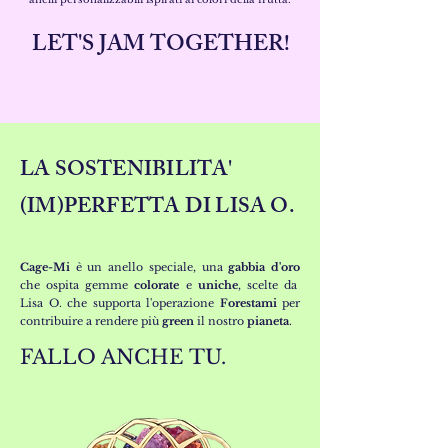
LET'S JAM TOGETHER!
LA SOSTENIBILITA'
(IM)PERFETTA DI LISA O
.
Cage-Mi
è un anello speciale, una
gabbia d'oro
che ospita gemme
colorate
e
uniche
, scelte da
Lisa O. che supporta l'operazione
Forestami
per
contribuire a rendere più
green
il nostro
pianeta
.
FALLO ANCHE
TU
.