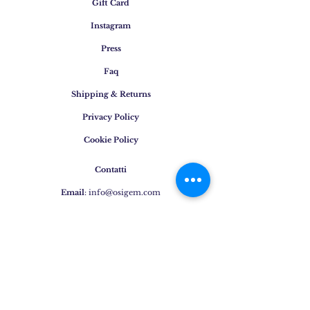
Gift Card
Instagram
Press
Faq
Shipping & Returns
Privacy Policy
Cookie Policy
Contatti
Email
:
info@osigem.com
Phone
:
+39 02 875745
Iscrivetevi alla nostra
newsletter!