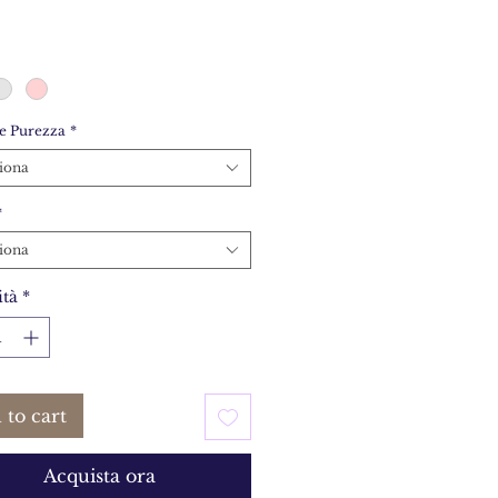
e Purezza
*
iona
*
iona
tà
*
 to cart
Acquista ora