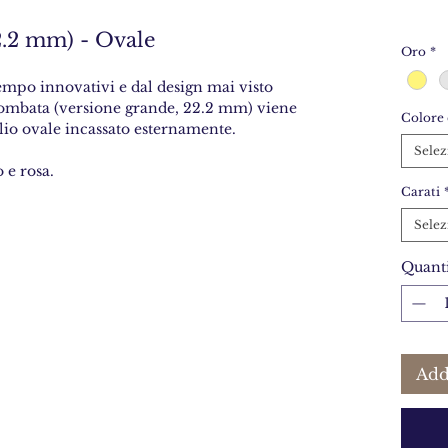
.2 mm) - Ovale
Oro
*
mpo innovativi e dal design mai visto
 bombata (versione grande, 22.2 mm) viene
Colore 
lio ovale incassato esternamente.
Selez
o e rosa.
Carati
Selez
Quanti
Add