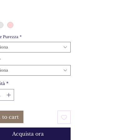
e Purezza
*
iona
*
iona
tà
*
 to cart
Acquista ora