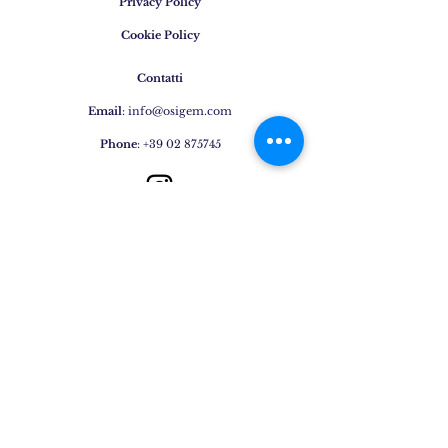
Privacy Policy
Cookie Policy
Contatti
Email
:
info@osigem.com
Phone
:
+39 02 875745
Iscrivetevi alla nostra
newsletter!
Subscribe Now
Gioielli
Anelli