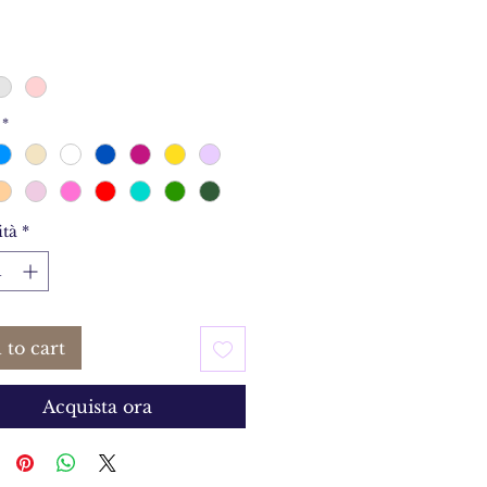
*
tà
*
 to cart
Acquista ora