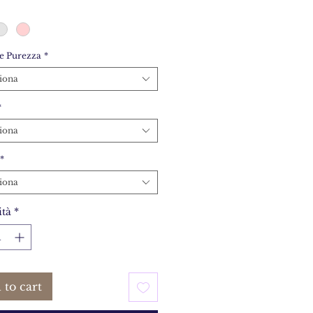
e Purezza
*
iona
*
iona
*
iona
tà
*
 to cart