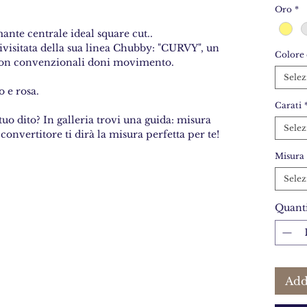
Oro
*
ante centrale ideal square cut..
visitata della sua linea Chubby: "CURVY", un
Colore 
 non convenzionali doni movimento.
Selez
o e rosa.
Carati
tuo dito? In galleria trovi una guida: misura
Selez
 convertitore ti dirà la misura perfetta per te!
Misura
Selez
Quanti
Add