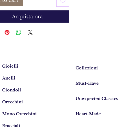
 to cart
Acquista ora
Gioielli
Collezioni
Anelli
Must-Have
Ciondoli
Unexpected Classics
Orecchini
Mono Orecchini
Heart-Made
Bracciali