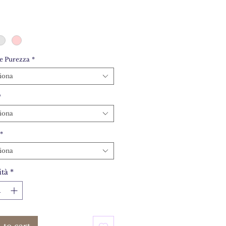
e Purezza
*
iona
*
iona
*
iona
tà
*