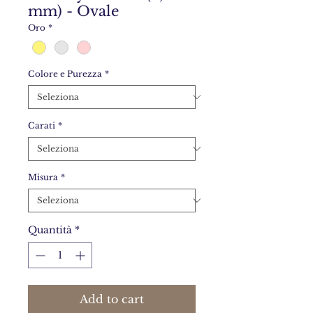
mm) - Ovale
Oro
*
Colore e Purezza
*
Carati
*
Misura
*
Quantità
*
Add to cart