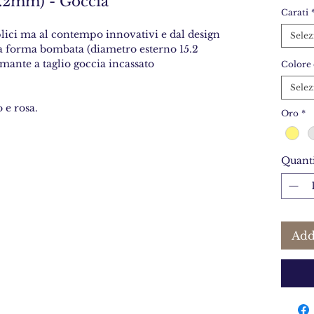
.2mm) - Goccia
Carati
plici ma al contempo innovativi e dal design
Selez
lla forma bombata (diametro esterno 15.2
mante a taglio goccia incassato
Colore 
Selez
o e rosa.
Oro
*
Quanti
Add