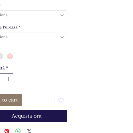
*
iona
e Purezza
*
iona
tà
*
 to cart
Acquista ora