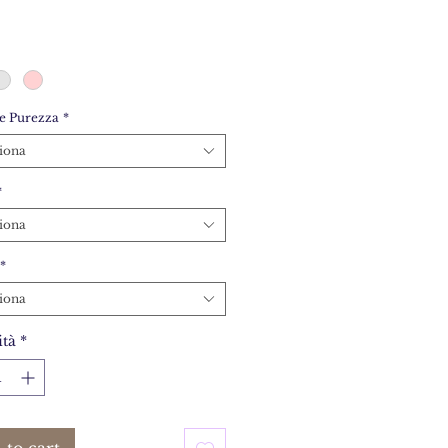
e Purezza
*
iona
*
iona
*
iona
tà
*