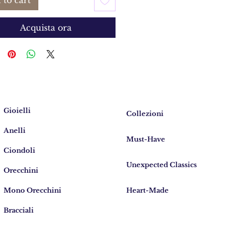
 to cart
Acquista ora
Gioielli
Collezioni
Anelli
Must-Have
Ciondoli
Unexpected Classics
Orecchini
Mono Orecchini
Heart-Made
Bracciali