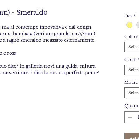
mm) - Smeraldo
Oro
*
ce ma al contempo innovativa e dal design
a forma bombata (verione grande, da 5,7mm)
Colore 
e a taglio smeraldo incassato esternamente.
Selez
o e rosa.
Carati
tuo dito? In galleria trovi una guida: misura
Selez
 convertitore ti dirà la misura perfetta per te!
Misura
Selez
Quanti