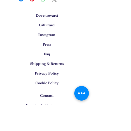
Dove trovarci
Gift Card
Instagram
Press
Faq
Shipping & Returns
Privacy Policy
Cookie Policy
Contatti
Email
:
info@osigem.com
Phone
:
+39 02 875745