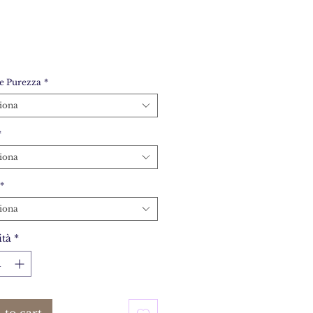
e Purezza
*
iona
*
iona
*
iona
tà
*