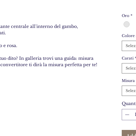
Oro
*
mante centrale all'interno del gambo,
ti.
Colore 
o e rosa.
Selez
tuo dito? In galleria trovi una guida: misura
Carati
 convertitore ti dirà la misura perfetta per te!
Selez
Misura
Selez
Quanti