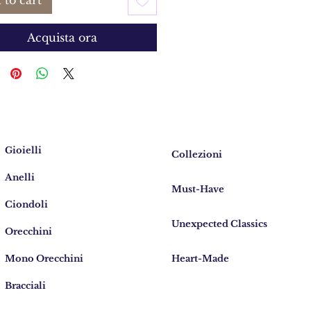
 to cart
Acquista ora
Gioielli
Collezioni
Anelli
Must-Have
Ciondoli
Unexpected Classics
Orecchini
Mono Orecchini
Heart-Made
Bracciali