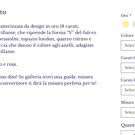
to
Oro
*
tterizzata da design in oro 18 carati,
rillante, che riprende la forma “V” del fulcro
Colore 
 prasiolite, topazio london, quarzo citrino e
ccia che danno il colore agli anelli, adagiate
Selez
rillante.
Carati 
o e rosa.
Selez
tuo dito? In galleria trovi una guida: misura
Carati 
 convertitore ti dirà la misura perfetta per te!
Selez
Misura
Selez
Quanti