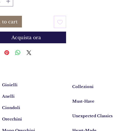
 to cart
Acquista ora
Gioielli
Collezioni
Anelli
Must-Have
Ciondoli
Unexpected Classics
Orecchini
Mono Orecchini
Heart-Made