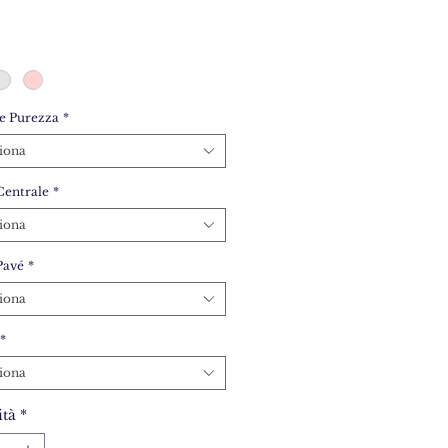
e Purezza
*
iona
Centrale
*
iona
Pavé
*
iona
*
iona
tà
*